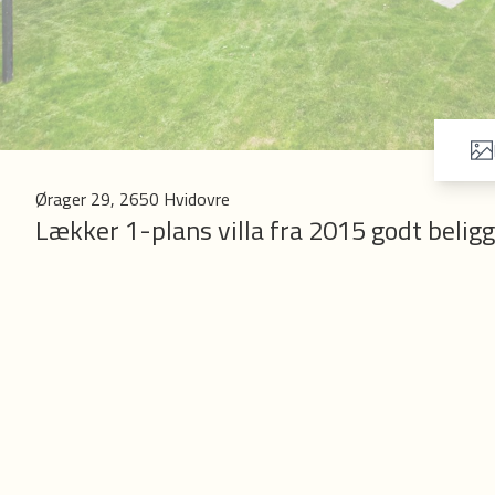
Ørager 29, 2650 Hvidovre
Lækker 1-plans villa fra 2015 godt belig
Område:
Ejendommen er beliggende på en meget stille og børnevenlig villavej i de
og friluftsbadet. Både Præstemoseskolen og Holmegårdsskolen i gåafstand til 
Station. Hvidovre Torv er ligeledes i gåafstand. Hvidovre kommune har det h
indkøbsmuligheder (Flere butikscentre og mange butikker på Hvidovrevej) et 
min til Lufthavnen i bil.
Ejendommen:
Ejendommen er et lækkert HusCompagniet hus fra 2015, der fremstår med murs