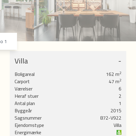
7
8
9
eo 1
Villa
-
2
Boligareal
162
m
2
Carport
47
m
koven
Værelser
6
vre
Heraf stuer
2
ode
Antal plan
1
og 15
Byggeår
2015
Sagsnummer
872-V922
Ejendomstype
Villa
Energimærke