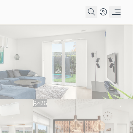
0
1
2
3
0
4
1
5
2
6
3
7
4
8
5
9
6