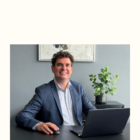
velindrettet og er 162 kvm. beliggende på en dejlig ugeneret grund på 627 k
integreret skur, samt 2 terrasser hvor solen kan nydes fra.
Indretning:
Entré med klinkegulv og direkte adgang til køkken/alrum og fordelingsgang.
flisebadeværelse med bruseafsnit. Fantastik køkken/alrum med et lækkert HTH-
med ovenlysvinduer der giver stort dagslysindfald. Fra køkken/alrummet er 
og tørretumbler. Stort forældresoveværelse med indbygget walk-in closet. fra
opholdsstuen med godt lysindfald fra det store vinduesparti.
Varme:
Naturgasfyr
Detaljer:
- God beliggenhed i Hvidovre Nord.
- Lækker HusCompagniet hus fra 2015.
- Der er selvfølgelig gulvvarme og Genvex i hele huset.
- Flot dobbelt carport med integreret udhus.