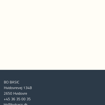
BO BASIC
Hvidovrevej 134B
2650
Hvidovre
+45 36 35 00 35
bb@bobasic.dk