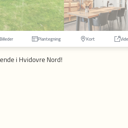
Billeder
Plantegning
Kort
Vid
gende i Hvidovre Nord!
t skønne Hvidovre Nord, tæt på de rekreative områder omkring Rebæk Sø, Brøndbys
ejendommen, og der er blot ca. 1,2 km. til Rødovre Station, og 900 meter til Hvido
ele: sandstrand, dejlig lystbådehavn, Hvidovre Stadion, skøjtehal, svømmehaller, g
sprudlende alsidigt foreningsliv og så ligger det kun ca. 8 km. fra Rådhuspladsen 
ten og har alu/træ termoruder samt sort betontegltag med solceller. Villaen er