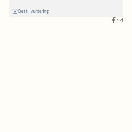
med
Bestil vurdering
l kip
askine