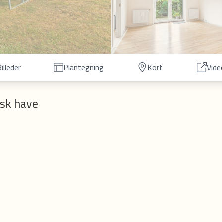
illeder
Plantegning
Kort
Vide
isk have
re Station, Hvidovre Torv og den gamle kirke. Hertil byder Hvidovre Nord også på 
le m.m.
tegltag. Ejendommen byder bl.a. på dørtelefon, kabel-tv, dejlige fællesarealer og 