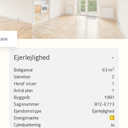
6
7
8
9
olink
Ejerlejlighed
-
2
Boligareal
63
m
Værelser
2
den
Heraf stuer
1
Antal plan
1
Byggeår
1987
Sagsnummer
872-E773
gode
Ejendomstype
Ejerlejlighed
Energimærke
Cykelparkering
Ja