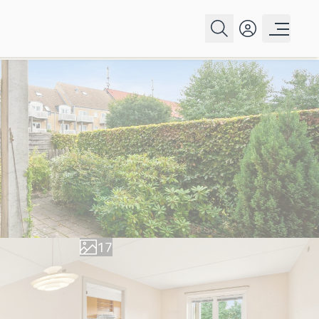
0
1
2
3
4
5
0
6
1
7
2
8
3
9
4
5