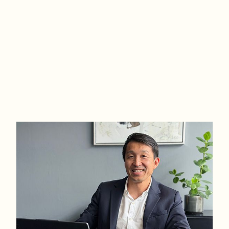
Indretning:
Lys og rummelig møblerbar entré med parketgulv. Pæn stor og lys stue med udg
og frem til solnedgang. Fint køkken med god skabsplads. Dejligt rummelig
til både skab m.m.. Skynd dig og ring og bestille en fremvisning af denne unik
Varme:
Fjernvarme
Detaljer:
- Stor solrig have
- 350 meter fra Hvidovre Station og Hvidovre Centret
- Separat køkken.
- Super pæne parketgulve
- Eget kælderrum.
- Gode parkeringsforhold