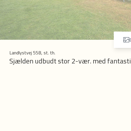
B
Landlystvej 55B, st. th.
Sjælden udbudt stor 2-vær. med fantast
Område:
Lejligheden er beliggende i det skønne Hvidovre Nord i gåafstand fra Hvidov
dejlige Vigerslevpark, Rebæk Sø, en masse gode indkøbsmuligheder og sko
Ejendommen:
Lejligheden er beliggende i fin gulstensejendom fra 1987 med termoruder og 
parkeringsforhold. Der er desuden brugsret til kælderrum og cykelparkering.