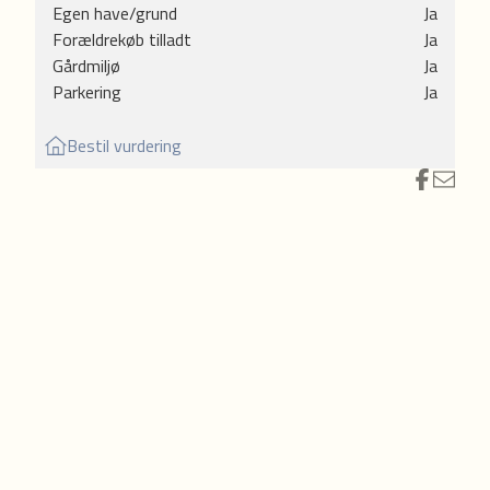
Egen have/grund
Ja
ddag
Forældrekøb tilladt
Ja
 plads
Gårdmiljø
Ja
Parkering
Ja
Bestil vurdering