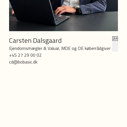
Carsten Dalsgaard
Ejendomsmægler & Valuar, MDE og DE køberrådgiver
+45 27 29 00 02
cd@bobasic.dk